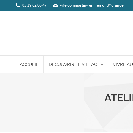
03 29 62 06 47
ville.dommartin-remiremont@orange.fr
ACCUEIL
DÉCOUVRIR LE VILLAGE
VIVRE AU
ATELI