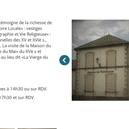
 témoigne de la richesse de
toire Locale» : vestiges
aphie et Vie Religieuse» :
nelles des XV et XVIè s.,
. La visite de la Maison du
ge du Mai» du XVè s et
au lieu dit «La Vierge du
hes à 14h30 ou sur RDV.
17h30 et sur RDV.