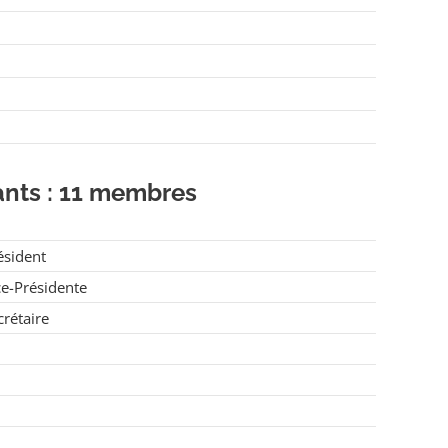
ants : 11 membres
ésident
ce-Présidente
crétaire