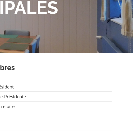
IPALES
bres
ésident
ce-Présidente
crétaire