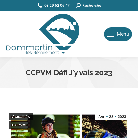
03 29 62 06 47
Search:
Recherche
Menu
CCPVM Défi J’y vais 2023
Vous êtes ici :
Actualités
Avr
22
2023
CCPVM