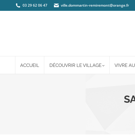
03 29 62 06 47
ville.dommartin-remiremont@orange.fr
ACCUEIL
DÉCOUVRIR LE VILLAGE
VIVRE AU
S