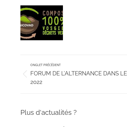
Navigation
ONGLET PRÉCÉDENT
de
FORUM DE L’ALTERNANCE DANS LE
Onglet
2022
précédent
commentaire
Plus d'actualités ?