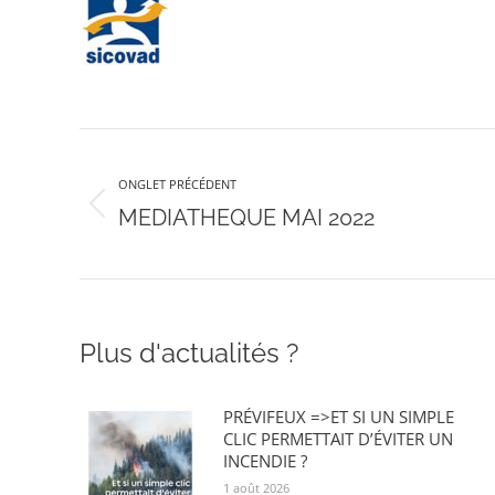
Navigation
ONGLET PRÉCÉDENT
de
Onglet
MEDIATHEQUE MAI 2022
précédent
commentaire
Plus d'actualités ?
PRÉVIFEUX =>ET SI UN SIMPLE
CLIC PERMETTAIT D’ÉVITER UN
INCENDIE ?
1 août 2026