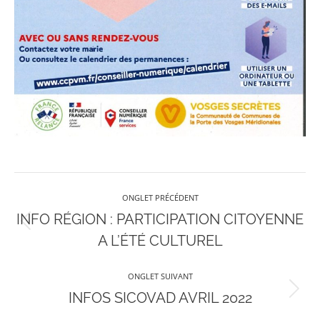
Navigation
ONGLET PRÉCÉDENT
de
INFO RÉGION : PARTICIPATION CITOYENNE
Onglet
A L’ÉTÉ CULTUREL
précédent
commentaire
ONGLET SUIVANT
Onglet
INFOS SICOVAD AVRIL 2022
suivant