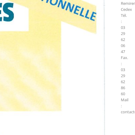
Remire
Cedex
Tél.
:
03
29
62
06
47
Fax.
:
03
29
62
86
60
Mail
:
contact