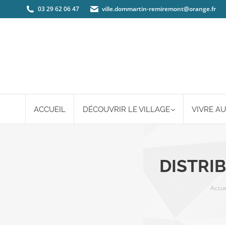
03 29 62 06 47
ville.dommartin-remiremont@orange.fr
ACCUEIL
DÉCOUVRIR LE VILLAGE
VIVRE AU
DISTRI
Vous 
Accue