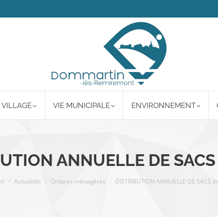
 VILLAGE
VIE MUNICIPALE
ENVIRONNEMENT
BUTION ANNUELLE DE SACS
êtes ici :
il
Actualités
Ordures ménagères
DISTRIBUTION ANNUELLE DE SACS J