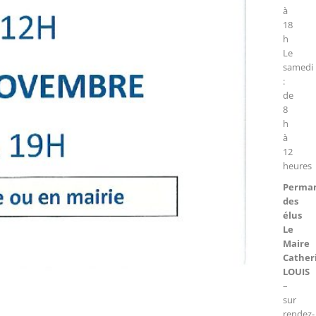
à
18
h
Le
samedi
:
de
8
h
à
12
heures
Perma
des
élus
Le
Maire
Cather
LOUIS
–
sur
rendez-