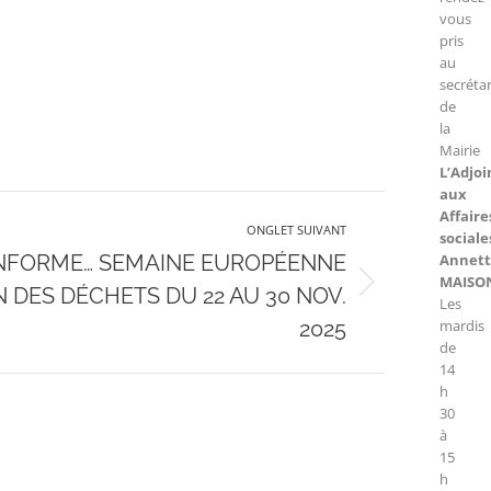
vous
pris
au
secrétar
de
la
Mairie
L’Adjoi
aux
Affaire
ONGLET SUIVANT
sociale
INFORME… SEMAINE EUROPÉENNE
Annet
MAISO
 DES DÉCHETS DU 22 AU 30 NOV.
Les
2025
mardis
de
14
h
30
à
15
h