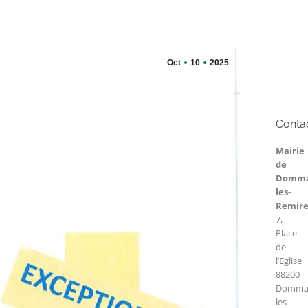
Oct
10
2025
Conta
Mairie
de
Domma
les-
Remir
7,
Place
de
l’Eglise
88200
Dommar
les-