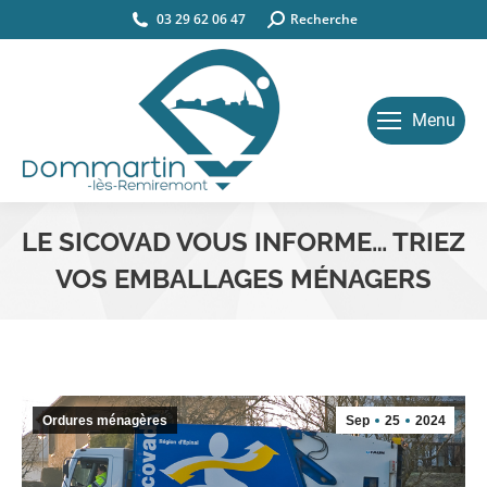
03 29 62 06 47
Search:
Recherche
Menu
LE SICOVAD VOUS INFORME… TRIEZ
VOS EMBALLAGES MÉNAGERS
Vous êtes ici :
Ordures ménagères
Sep
25
2024