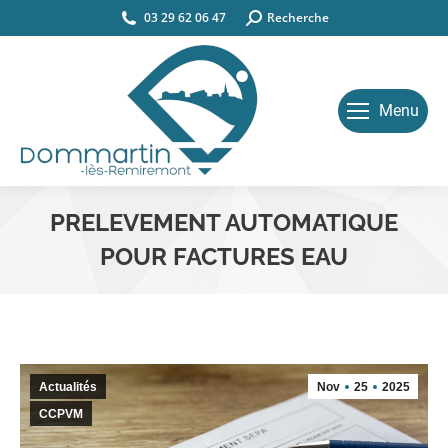
03 29 62 06 47
Search:
Recherche
Menu
PRELEVEMENT AUTOMATIQUE
POUR FACTURES EAU
Vous êtes ici :
Actualités
Nov
25
2025
CCPVM