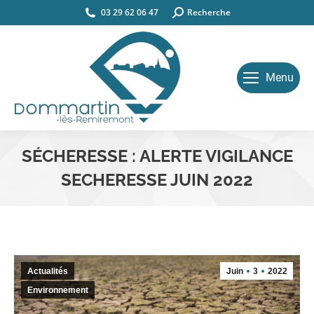
03 29 62 06 47
Search:
Recherche
Menu
SÉCHERESSE : ALERTE VIGILANCE
SECHERESSE JUIN 2022
Vous êtes ici :
Actualités
Juin
3
2022
Environnement