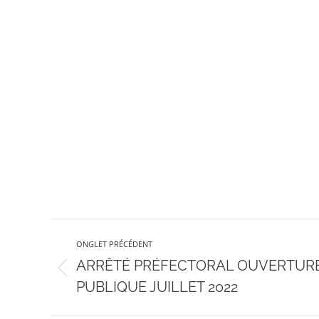
Navigation
ONGLET PRÉCÉDENT
de
ARRÊTÉ PRÉFECTORAL OUVERTUR
Onglet
PUBLIQUE JUILLET 2022
précédent
commentaire