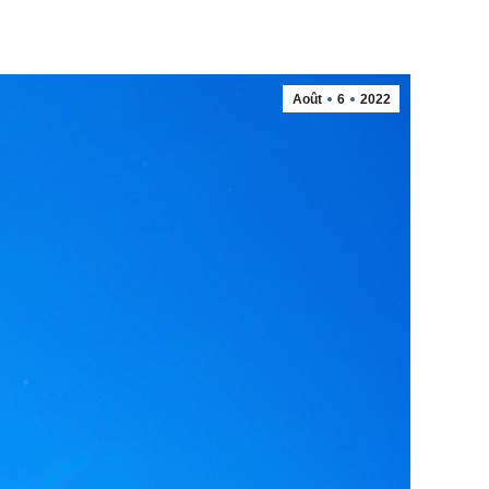
Août
6
2022