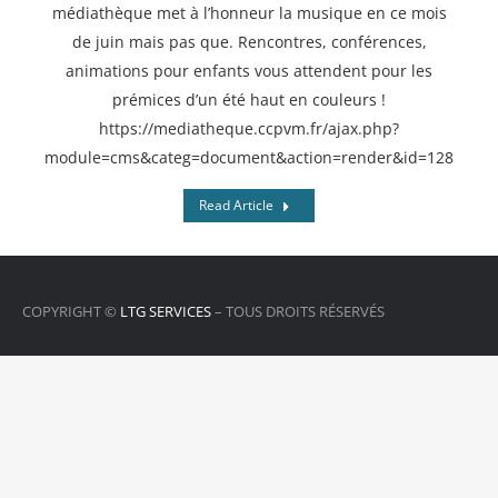
médiathèque met à l’honneur la musique en ce mois
de juin mais pas que. Rencontres, conférences,
animations pour enfants vous attendent pour les
prémices d’un été haut en couleurs !
https://mediatheque.ccpvm.fr/ajax.php?
module=cms&categ=document&action=render&id=1287
Read Article
COPYRIGHT ©
LTG SERVICES
– TOUS DROITS RÉSERVÉS