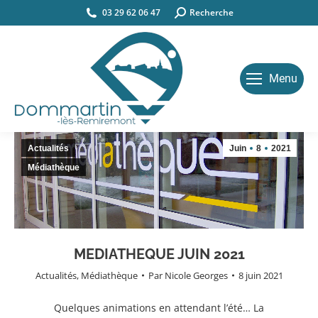
03 29 62 06 47
Search:
Recherche
Menu
Actualités
Juin
8
2021
Médiathèque
MEDIATHEQUE JUIN 2021
Actualités
,
Médiathèque
Par
Nicole Georges
8 juin 2021
Quelques animations en attendant l’été… La