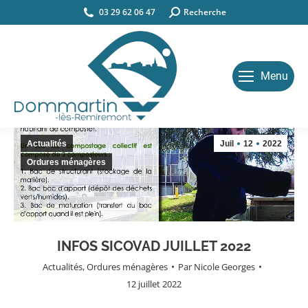
03 29 62 06 47
Search:
Recherche
Menu
Actualités
Juil
12
2022
Ordures ménagères
INFOS SICOVAD JUILLET 2022
Actualités
,
Ordures ménagères
Par
Nicole Georges
12 juillet 2022