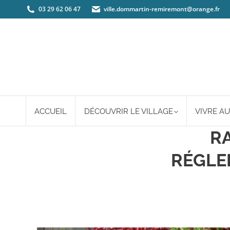
03 29 62 06 47
ville.dommartin-remiremont@orange.fr
ACCUEIL
DÉCOUVRIR LE VILLAGE
VIVRE AU
RA
RÉGLE