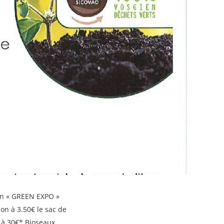
lon « GREEN EXPO »
on à 3.50€ le sac de
s à 30€* Bioseaux…