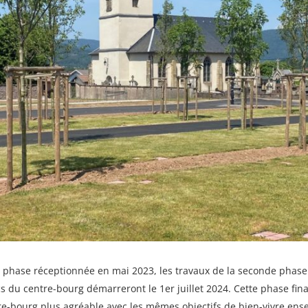
 phase réceptionnée en mai 2023, les travaux de la seconde pha
 du centre-bourg démarreront le 1er juillet 2024. Cette phase fina
re-bourg plus agréable avec les mêmes objectifs de bien-vivre ens