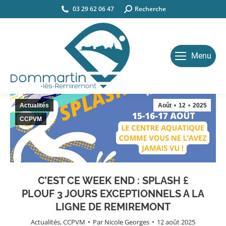
03 29 62 06 47
Search:
Recherche
Menu
Actualités
Août
12
2025
CCPVM
C’EST CE WEEK END : SPLASH £
PLOUF 3 JOURS EXCEPTIONNELS A LA
LIGNE DE REMIREMONT
Actualités
,
CCPVM
Par
Nicole Georges
12 août 2025