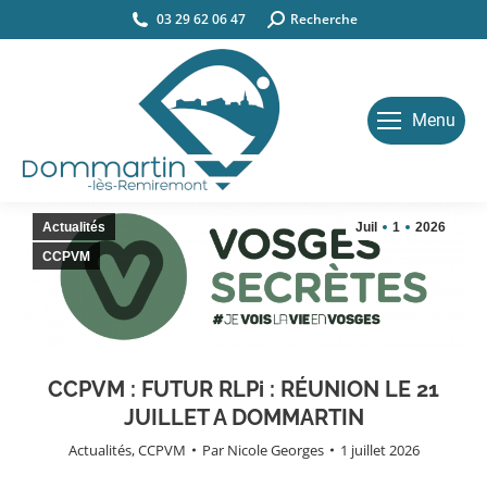
03 29 62 06 47
Search:
Recherche
Menu
Actualités
Juil
1
2026
CCPVM
CCPVM : FUTUR RLPi : RÉUNION LE 21
JUILLET A DOMMARTIN
Actualités
,
CCPVM
Par
Nicole Georges
1 juillet 2026