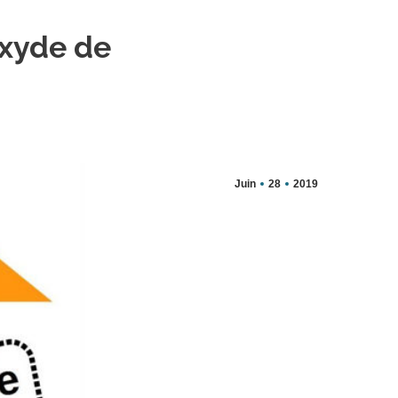
oxyde de
Juin
28
2019