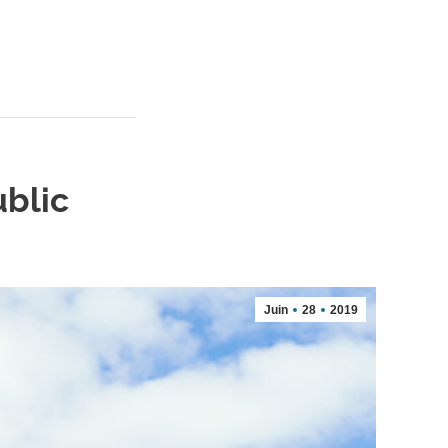
ublic
Juin
28
2019