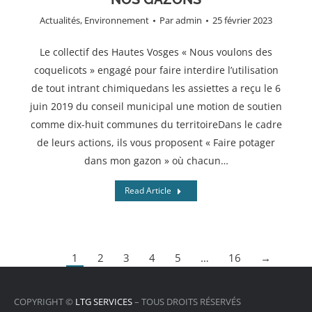
Actualités
,
Environnement
Par
admin
25 février 2023
Le collectif des Hautes Vosges « Nous voulons des
coquelicots » engagé pour faire interdire l’utilisation
de tout intrant chimiquedans les assiettes a reçu le 6
juin 2019 du conseil municipal une motion de soutien
comme dix-huit communes du territoireDans le cadre
de leurs actions, ils vous proposent « Faire potager
dans mon gazon » où chacun…
Read Article
1
2
3
4
5
…
16
→
COPYRIGHT ©
LTG SERVICES
– TOUS DROITS RÉSERVÉS