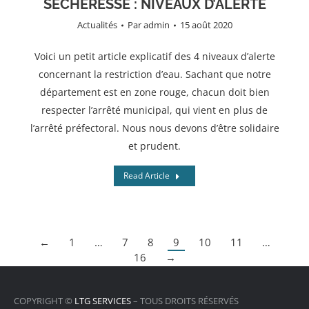
SÉCHERESSE : NIVEAUX D’ALERTE
Actualités
Par
admin
15 août 2020
Voici un petit article explicatif des 4 niveaux d’alerte
concernant la restriction d’eau. Sachant que notre
département est en zone rouge, chacun doit bien
respecter l’arrêté municipal, qui vient en plus de
l’arrêté préfectoral. Nous nous devons d’être solidaire
et prudent.
Read Article
←
1
…
7
8
9
10
11
…
16
→
COPYRIGHT ©
LTG SERVICES
– TOUS DROITS RÉSERVÉS