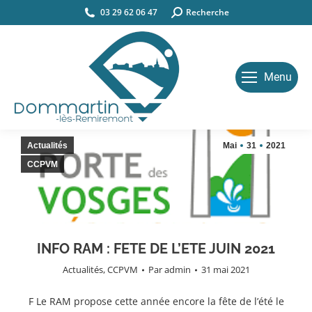
03 29 62 06 47
Search:
Recherche
Menu
Actualités
Mai
31
2021
CCPVM
INFO RAM : FETE DE L’ETE JUIN 2021
Actualités
,
CCPVM
Par
admin
31 mai 2021
F Le RAM propose cette année encore la fête de l’été le