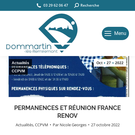
03 29 62 06 47
Search:
Recherche
Menu
Actualités
Oct
27
2022
CCPVM
PERMANENCES ET RÉUNION FRANCE
RENOV
Actualités
,
CCPVM
Par
Nicole Georges
27 octobre 2022