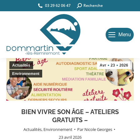
03 29 62 06 47
Search:
Recherche
Menu
Actualités
Avr
23
2026
Environnement
BIEN VIVRE SON ÂGE – ATELIERS
GRATUITS –
Actualités
,
Environnement
Par
Nicole Georges
23 avril 2026