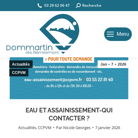
03 29 62 06 47
Search:
Recherche
Menu
Actualités
Jan
7
2026
CCPVM
EAU ET ASSAINISSEMENT-QUI
CONTACTER ?
Actualités
,
CCPVM
Par
Nicole Georges
7 janvier 2026