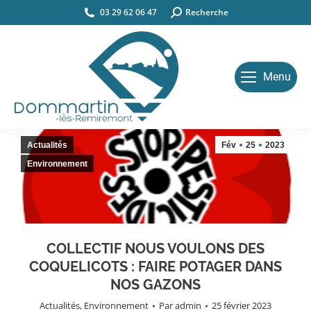
03 29 62 06 47
Search:
Recherche
Menu
Actualités
Fév
25
2023
Environnement
COLLECTIF NOUS VOULONS DES
COQUELICOTS : FAIRE POTAGER DANS
NOS GAZONS
Actualités
,
Environnement
Par
admin
25 février 2023